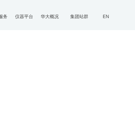
服务
仪器平台
华大概况
集团站群
EN