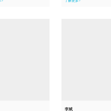
多
了解更多
>
>
李斌