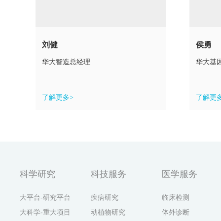
刘健
侯勇
华大智造总经理
华大基
了解更多
了解更
>
科学研究
科技服务
医学服务
大平台-研究平台
疾病研究
临床检测
大科学-重大项目
动植物研究
体外诊断