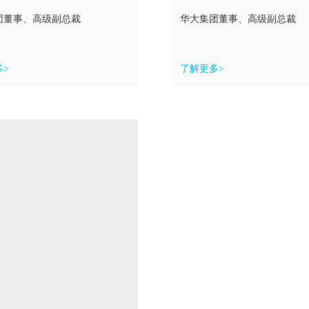
团董事、高级副总裁
华大集团董事、高级副总裁
多
了解更多
>
>