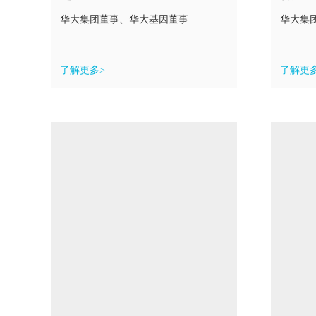
华大集团董事、华大基因董事
华大集
了解更多
了解更
>