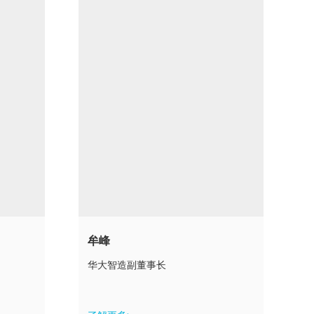
牟峰
华大智造副董事长