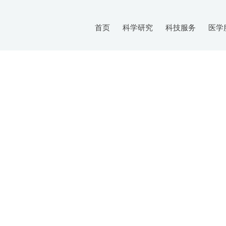
首页
科学研究
科技服务
医学
华章 体验精彩人生