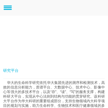
科学研究
研究平台
华大的生命科学研究依托华大集团先进的测序和检测技术，高
效的信息分析能力，质谱平台、大数据中心、技术中心、影像中
心等强大的多技术平台，以及“存”、“读”、“写”的服务支撑，构建
科研大平台，实现从中心法则到结构与功能的贯穿研究。该科研
大平台作为华大科研的重要组成部分，支持生物领域内大科学项
目的规划与实施，助力生命科学、生物技术和医疗健康领域的多