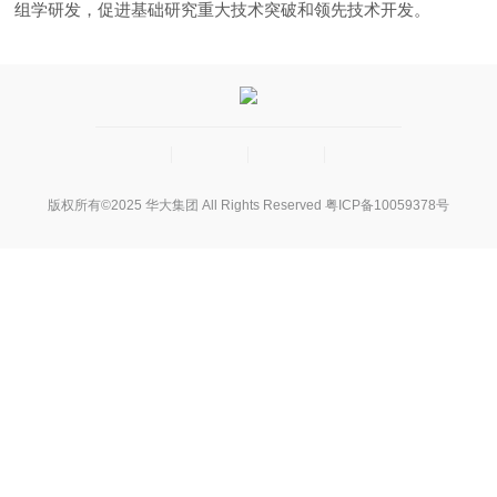
组学研发，促进基础研究重大技术突破和领先技术开发。
版权所有©2025 华大集团 All Rights Reserved
粤ICP备10059378号