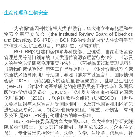
生命伦理和生物安全
为确保“基因科技造福人类”的践行，华大建立生命伦理和生
物安全审查委员会（the Instituted Review Board of Bioethics
and Biosafety, BGI-IRB）。BGI-IRB的使命是为华大生命科学研
究和技术应用“正名顺言、鸣锣开道、保驾护航”。
BGI-IRB的组建和运作参考科技部、卫健委、国家市场监督
管理总局等部门颁布的《人类遗传资源管理暂行办法》、《涉及
人的生物医学研究伦理审查办法》、《药品临床试验管理规范》
《药物临床试验伦理审查工作指导原则》、《体外诊断试剂临床
试验技术指导原则》等法规，参照《赫尔辛基宣言》、国际协调
会议（ICH）《药品临床试验质量管理规范》、世界卫生组织
（WHO）《评审生物医学研究的伦理委员会工作指南》和国际
医学科学组织委员会（CIOMS）《涉及人的健康相关研究国际
伦理准则》（2016），联合国教科文组织（UNESCO）《世界
人类基因组与人权宣言》等国际准则，以及其他国家和地区的先
进经验及专家共识，制定标准操作规程。“尊重、不伤害、有利
及公正”是BGI-IRB进行伦理审查的唯一标准。
BGI-IRB主任委员现为华大集团CEO、华大生命科学研究院
院长徐讯博士。委员实行任期制，现有成员25人（含主任委
员），专业背景包括伦理学、法学、医学、生物学、信息学、社