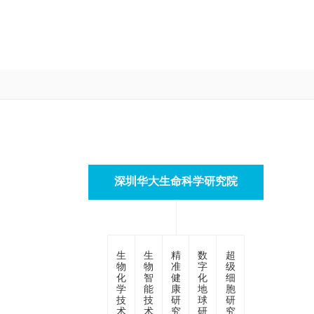
深圳华大生命科学研究院
生
生
精
数
超
物
物
准
字
级
化
智
健
化
细
学
能
康
地
胞
技
技
研
球
研
术
术
究
研
究