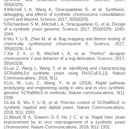
355(6329).
4.Mitchell L A, Wang A, Stracquadanio G, et al. Synthesis,
debugging, and effects of synthetic chromosome consolidation:
synVI and beyond. Science, 2017, 355(6329).
5.Richardson S M, Mitchell L A, Stracquadanio G, et al. Design
of a synthetic yeast genome. Science, 2017, 355(6329): 1040-
1044.
6.Wu Y, Li B, Zhao M, et al. Bug mapping and fitness testing of
chemically synthesized chromosome X. Science, 2017,
355(6329): 1-6.
7.Xie Z X, Li B, Mitchell L A, et al. “Perfect” designer
chromosome V and behavior of a ring derivative. Science, 2017,
355(6329).
8.Luo Z, Wang L, Wang Y, et al. Identifying and characterizing
SCRaMbLEd synthetic yeast using ReSCuES.[J]. Nature
Communications, 2018, 9(1).
9.Liu, W., Luo, Z., Wang, Y., et al. (2018). Rapid pathway
prototyping and engineering using in vitro and in vivo synthetic
genome SCRaMbLE-in methods. Nature communications, 9(1),
1936.
10.Jia B, Wu Y, Li B, et al. Precise control of SCRaMbLE in
synthetic haploid and diploid yeast. Nature Communications,
2018, 9(1): 1933.
11.Blount B A, Gowers G F, Ho J C, et al. Rapid host strain
improvement by in vivo rearrangement of a synthetic yeast
chromosome. Nature Communications, 2018, 9(1): 1932.