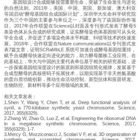
基因组设计合成能够按需重塑生命，突破了生命发生与进化
的自然法则。2011年，美国、中国、英国、新加坡、澳大利亚
等国启动“酵母基因组合成国际计划”，深圳华大生命科学研究院
作为三个中国的主要参与单位之一，深度参与了该国际协作项
目。2017年合作联盟在Science以封面及专刊形式发表了酵母5
条染色体从头合成的研究成果，证实酵母染色体基因组可从头化
学全合成，并促进了多项染色体水平构建、纠错等技术的快速发
展。2018年，合作联盟在Nature communications以专刊形式发
表7篇文章，证明SCRaMbLE 系统可加速合成酵母基因组重排，
赋予合成酵母快速定向进化的能力，助力酵母菌株工业应用。在
此基础上，华大与中国的主要代表单位基于相关的研究基础，进
一步探索基因组深度设计的新原则和基因组简化规律，发展基于
合成型酵母的真核密码子拓展技术，以期实现基于非天然氨基酸
的蛋白质功能创新，推动生命活动控制、新型抗体和疫苗研发、
生物防控、新材料等多个应用领域的发展。
相关文章发表：
1.Shen Y, Wang Y, Chen T, et al. Deep functional analysis of
synII, a 770-kilobase synthetic yeast chromosome. Science,
2017, 355(6329).
2.Zhang W, Zhao G, Luo Z, et al. Engineering the ribosomal DNA
in a megabase synthetic chromosome. Science, 2017,
355(6329): 1-7.
3.Mercy G, Mozziconacci J, Scolari V F, et al. 3D organization of
synthetic and scrambled chromosomes. Science, 2017,