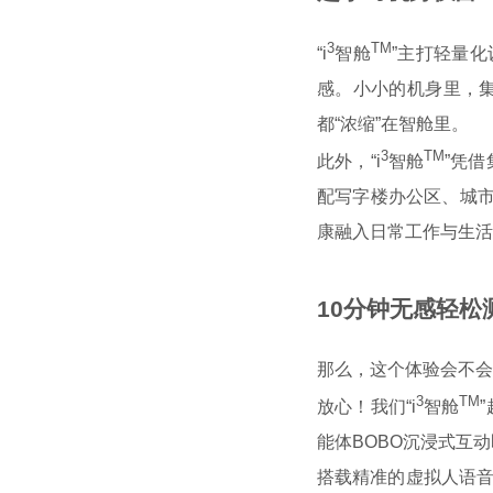
3
TM
“
i
智舱
”
主打轻量化
感。
小小的机身里，集
都“浓缩”在智舱里。
3
TM
此外，
“
i
智舱
”
凭借
配写字楼办公区、城
康融入日常工作与生活
页
10分钟无感轻松
那么，这个体验会不会
3
TM
放心！我们
“
i
智舱
”
能体BOBO沉浸式互
搭载精准的虚拟人语音