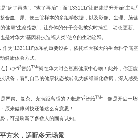
“病了再查”、“查了再治”；而“133111i”让健康提升开始“主
整合血、尿、便三管样本的多组学数据，以及影像、生理、脑健
的健康“生命指数”，让身体的分子变化被实时捕捉、动态更新
。
也是对华大“基因科技造福人类”使命的生动诠释。
，作为“133111i”体系的重要设备，依托华大强大的生命科学底座
动健康体验方式。
3
TM
点】👉
“
i
智舱
”
就在华大时空智惠健康中心噢！
此外，你还能
技设备，看到自己的健康状态被转化为多维量化数据，深入感受
3
TM
定是严肃、复杂、充满距离感的？
走进
“
i
智舱
”
，像是开启一场
：原来健康科技还能这么有意思！
势，可是刷新了多数人的固有认知。
2平方米，适配多元场景