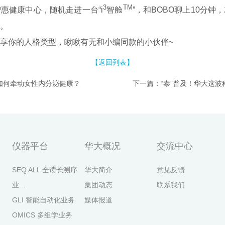
3
TM
智惠健康中心，随机走进一台
“
i
智舱
”
，和BOBO聊上10分钟
。
享你的人格类型，瞅瞅有无和小编同款的小伙伴~
【返回列表】
如何牵动女性内分泌健康？
仪器平台
华大概况
交流中心
SEQ ALL 全读长测序
华大简介
意见反馈
业...
集团动态
联系我们
GLI 智能自动化业务
媒体报道
OMICS 多组学业务