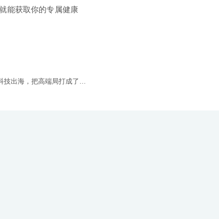
，就能获取你的专属健康
下一篇：“泰”普及！华大这波科技出海，把高端局打成了全民局