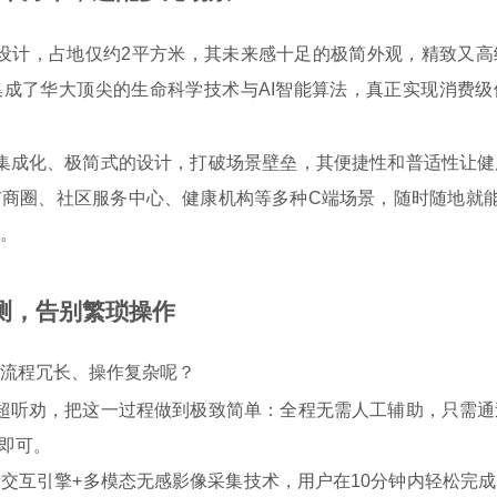
设计，占地仅约2平方米，其未来感十足的极简外观，精致又高
成了华大顶尖的生命科学技术与AI智能算法
，真正实现消费级
集成化、极简式的设计，打破场景壁垒，其便捷性和普适性让健
市商圈、社区服务中心、健康机构等多种C端场景，
随时随地就能
。
测，告别繁琐操作
流程冗长、操作复杂呢？
超听劝，把这一过程做到极致简单：
全程无需人工辅助，只需通
动即可
。
交互引擎+多模态无感影像采集技术，
用户在10分钟内轻松完