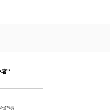
者”
然慢节奏