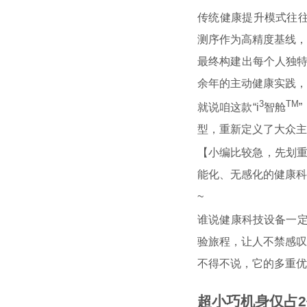
传统健康提升模式往往是
测序作为高精度基线，
最终
构建出每个人独特
余年的主动健康实践，
3
TM
就说咱这款
“
i
智舱
”
型，重新定义了大众主
【小编比较急，先划重
能化、无感化的健康科
~
谁说健康科技设备一
验旅程
，让人不禁感叹
不得不说，它的多重优
超小巧机身仅占