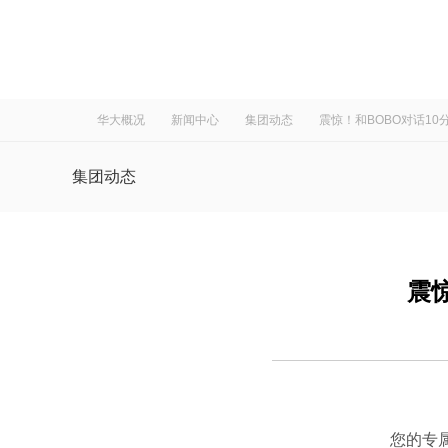
华大概况
新闻中心
集团动态
震惊！和BOBO对话10
集团动态
媒体报道
震
社会责任
视频集锦
您的专