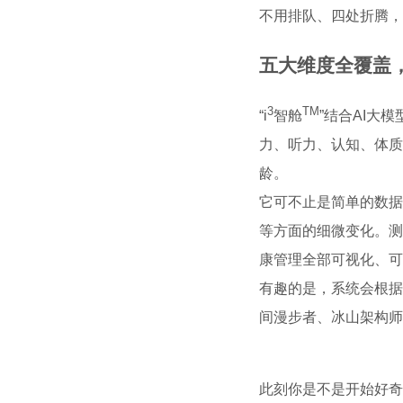
不用排队、四处折腾，
五大维度全覆盖
3
TM
“
i
智舱
”
结合AI大
力、听力、认知、体质
龄。
它可不止是简单的数据
等方面的细微变化
。测
康管理全部可视化、可
有趣的是，
系统会根据
间漫步者、冰山架构师
此刻你是不是开始好奇