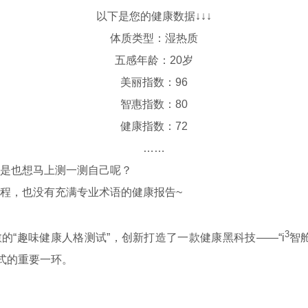
以下是您的健康数据↓↓↓
体质类型：湿热质
五感年龄：20岁
美丽指数：96
智惠
指数：80
健康指数：72
……
是也想马上测一测自己呢？
程，也没有充满专业术语的健康报告~
3
的“趣味健康人格测试”，
创新打造了一款健康黑科技——“i
智
范式的重要一环。