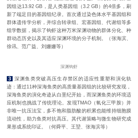
因组达13.92 GB，是人类基因组（3.2 GB）的4倍多，刷
新了端足目的基因组纪录。首次通过染色体水平基因组和
群体遗传学分析，并综合转录组、宏基因组、代谢组等多
组学数据，揭示了钩虾这种万米深渊动物的群体分化、种
群动态历史以及其适应深渊环境的分子机制。（张海滨、
徐讯、范广益、刘姗姗等）
深渊钩虾
3
深渊鱼类突破高压生存禁区的适应性重塑和演化轨
迹：通过11种深海鱼类的高质量基因组的比较研究发现，
深海鱼类的演化奇迹从白垩纪开始，而深渊鱼类的环境适
应机制也挑战了传统理论。发现TMAO（氧化三甲胺）并
非唯一抗压法宝，多不饱和脂肪酸的积累也能维持细胞膜
流动性，助力鱼类对抗高压。其代谢策略与微生物研究成
果形成系统印证。（何舜平、王堃、张海滨等）