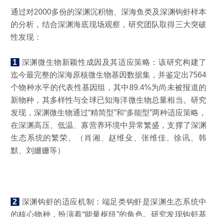
通过对2000多份的深渊沉积物、深海鱼类及深渊钩虾样本
的分析，结合深渊海底现场观察，研究团队取得三大突破
性发现：
1
深渊微生物新颖性成因及其适应策略：该研究构建了
迄今最完整的深海原核微生物基因数据集，并鉴定出7564
个物种水平的代表性基因组，其中89.4%为尚未被报道的
新物种，其多样性与全球已知海洋微生物总量相当。研究
发现，深渊微生物通过“精简型”和“多能型”两种适应策略，
在深渊高压、低温、寡营养环境中异常繁盛，支撑了深渊
生态系统的繁荣。（肖湘、赵维殳、张维佳、徐讯、韩
默、刘姗姗等）
深渊沉积物取样
2
深渊钩虾的适应机制：端足类钩虾是深渊生态系统中
的核心物种，扮演着“能量枢纽”的角色。研究发现钩虾基